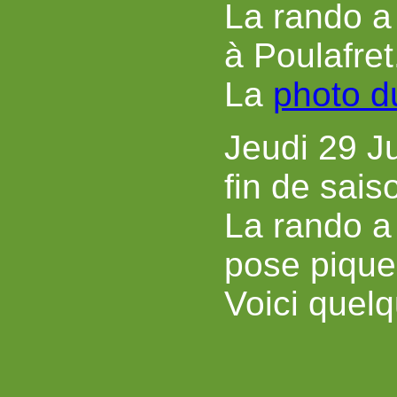
La rando a
à Poulafret
La
photo d
Jeudi 29 J
fin de sais
La rando a
pose pique
Voici quel