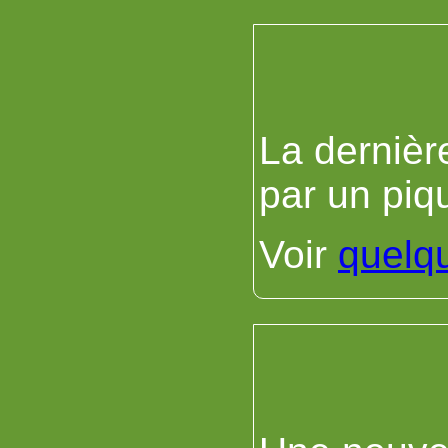
La dernièr
par un piq
Voir
quelq