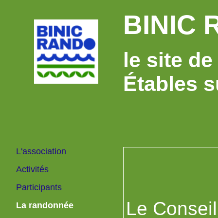
BINIC
le site d
Étables s
L'association
Activités
Participants
Le Conseil
La randonnée