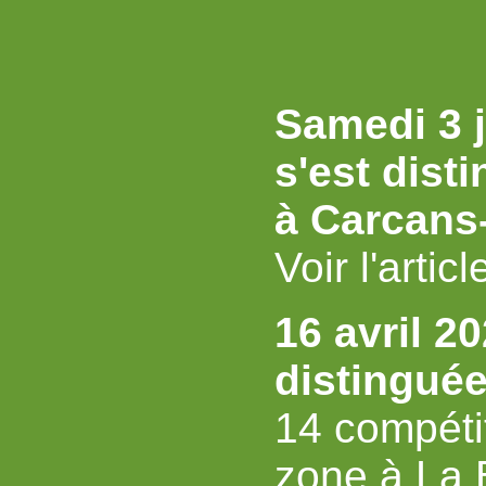
Samedi 3 
s'est dis
à Carcans
Voir l'artic
16 avril 2
distingué
14 compétit
zone à La B