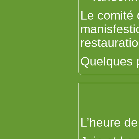
Le comité 
manisfesti
restauratio
Quelques p
L’heure de