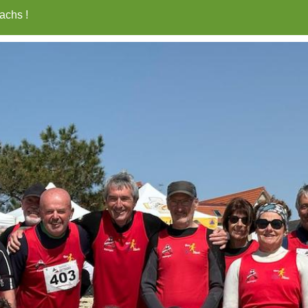
achs !