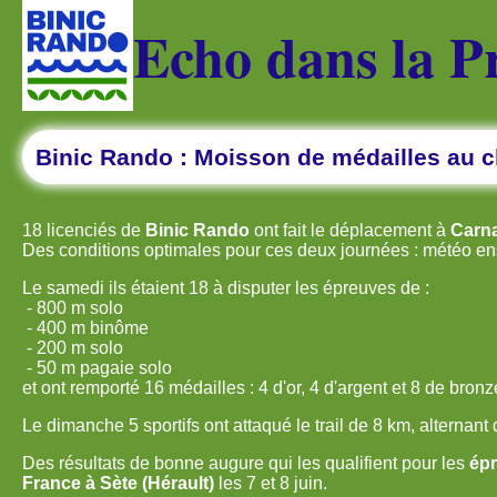
Echo dans la P
Binic Rando : Moisson de médailles au 
18 licenciés de
Binic Rando
ont fait le déplacement à
Carn
Des conditions optimales pour ces deux journées : météo ensol
Le samedi ils étaient 18 à disputer les épreuves de :
- 800 m solo
- 400 m binôme
- 200 m solo
- 50 m pagaie solo
et ont remporté 16 médailles : 4 d'or, 4 d'argent et 8 de bronz
Le dimanche 5 sportifs ont attaqué le trail de 8 km, alternant 
Des résultats de bonne augure qui les qualifient pour les
épr
France à Sète (Hérault)
les 7 et 8 juin.